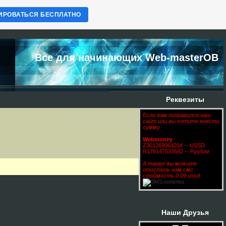
ИРОВАТЬСЯ БЕСПЛАТНО
Все для начинающих Web-masterОВ
Реквезиты
Если вам понравился наш
сайт или вы хотите внести
сумму
Webmoney
Z301269064294 -- USSD
R178147533582 -- Р.рубли
А также вы можите
отослать нам смс
стоймость 0.09 ussd
Наши Друзья