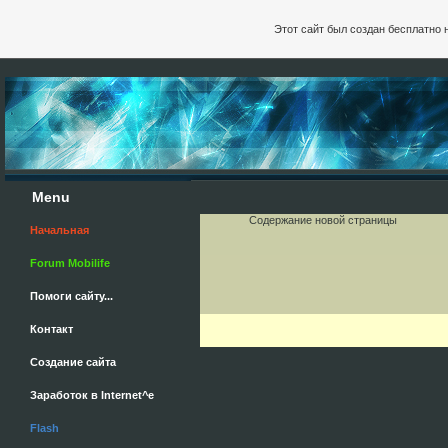
Этот сайт был создан бесплатно 
Menu
Содержание новой страницы
Начальная
Forum Mobilife
Помоги сайту...
Контакт
Cоздание сайта
Заработок в Internet^e
Flash