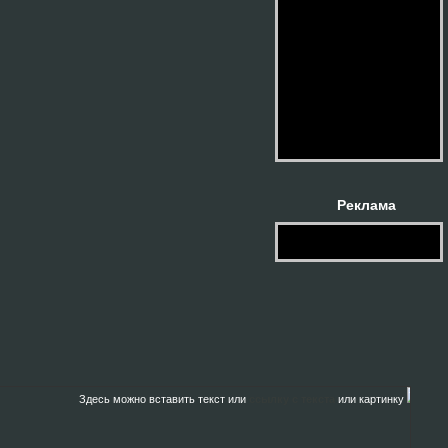
Реклама
Здесь можно вставить текст или
ссылку с текста
или картинку
и т.д..