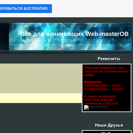
ИРОВАТЬСЯ БЕСПЛАТНО
Все для начинающих Web-masterОВ
Реквезиты
Если вам понравился наш
сайт или вы хотите внести
сумму
Webmoney
Z301269064294 -- USSD
R178147533582 -- Р.рубли
А также вы можите
отослать нам смс
стоймость 0.09 ussd
Наши Друзья